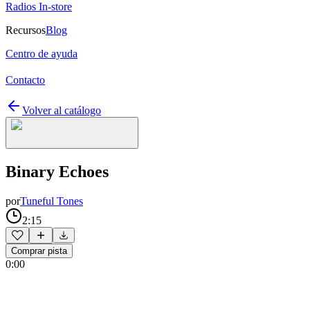
Radios In-store
Recursos
Blog
Centro de ayuda
Contacto
Volver al catálogo
Binary Echoes
por
Tuneful Tones
2:15
Comprar pista
0:00