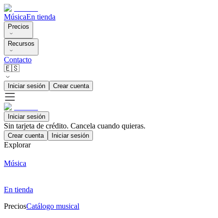
Música
En tienda
Precios
Recursos
Contacto
🇪🇸
Iniciar sesión
Crear cuenta
Iniciar sesión
Sin tarjeta de crédito. Cancela cuando quieras.
Crear cuenta
Iniciar sesión
Explorar
Música
En tienda
Precios
Catálogo musical