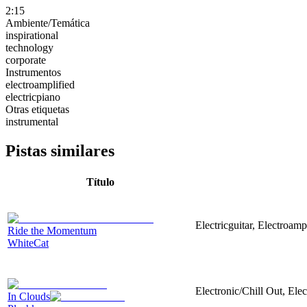
2:15
Ambiente/Temática
inspirational
technology
corporate
Instrumentos
electroamplified
electricpiano
Otras etiquetas
instrumental
Pistas similares
Título
Electricguitar, Electroamp
Ride the Momentum
WhiteCat
Electronic/Chill Out, Elec
In Clouds