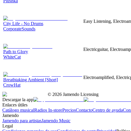
Plushka
Easy Listening, Electroam
City Life - No Drums
CorporateSounds
Electricguitar, Electroamp
Path to Glory
WhiteCat
Electroamplified, Electric
Breathtaking Ambient [Short]
CrowHat
©
2026
Jamendo Licensing
Descargar la app
Enlaces útiles
Catálogo musical
Radios In-store
Precios
Contacto
Centro de ayuda
Con
Jamendo
Jamendo para artistas
Jamendo Music
Legal