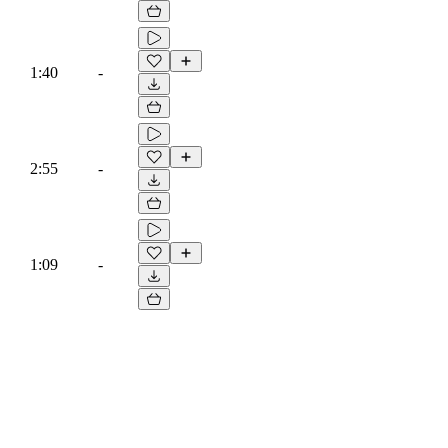
1:40
-
2:55
-
1:09
-