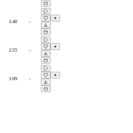
1:40
-
2:55
-
1:09
-