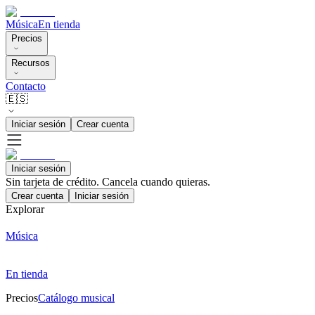
Música
En tienda
Precios
Recursos
Contacto
🇪🇸
Iniciar sesión
Crear cuenta
Iniciar sesión
Sin tarjeta de crédito. Cancela cuando quieras.
Crear cuenta
Iniciar sesión
Explorar
Música
En tienda
Precios
Catálogo musical