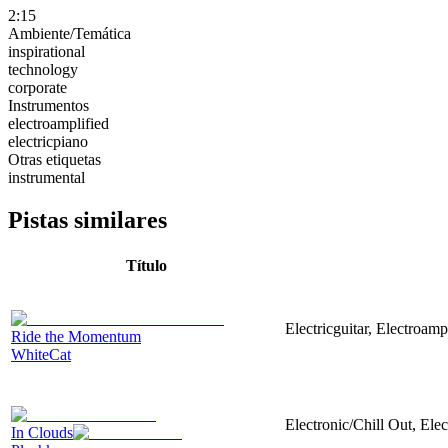
2:15
Ambiente/Temática
inspirational
technology
corporate
Instrumentos
electroamplified
electricpiano
Otras etiquetas
instrumental
Pistas similares
Título
Electricguitar, Electroamp
Ride the Momentum
WhiteCat
Electronic/Chill Out, Elec
In Clouds