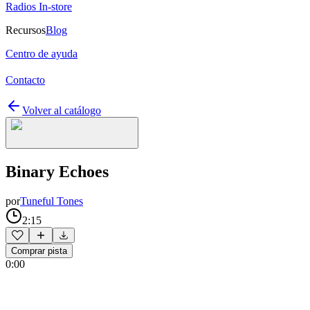
Radios In-store
Recursos
Blog
Centro de ayuda
Contacto
Volver al catálogo
Binary Echoes
por
Tuneful Tones
2:15
Comprar pista
0:00