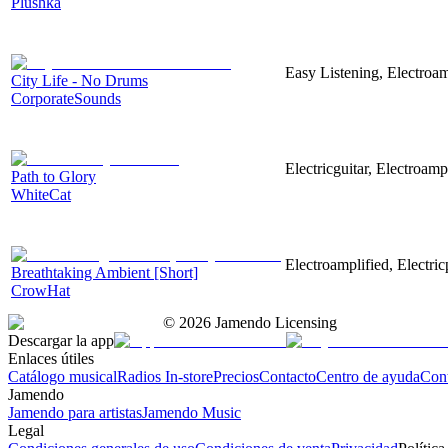
Plushka
Easy Listening, Electroam
City Life - No Drums
CorporateSounds
Electricguitar, Electroamp
Path to Glory
WhiteCat
Electroamplified, Electric
Breathtaking Ambient [Short]
CrowHat
©
2026
Jamendo Licensing
Descargar la app
Enlaces útiles
Catálogo musical
Radios In-store
Precios
Contacto
Centro de ayuda
Con
Jamendo
Jamendo para artistas
Jamendo Music
Legal