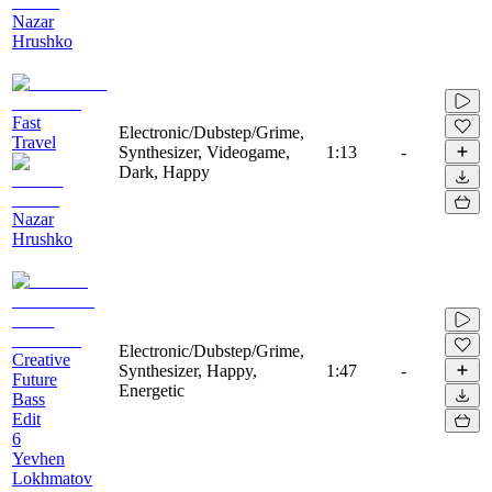
Nazar
Hrushko
Fast
Electronic/Dubstep/Grime,
Travel
Synthesizer, Videogame,
1:13
-
Dark, Happy
Nazar
Hrushko
Electronic/Dubstep/Grime,
Creative
Synthesizer, Happy,
1:47
-
Future
Energetic
Bass
Edit
6
Yevhen
Lokhmatov