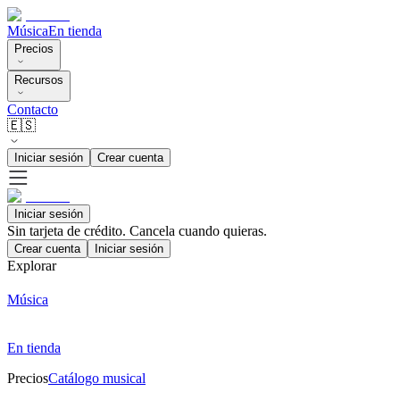
Música
En tienda
Precios
Recursos
Contacto
🇪🇸
Iniciar sesión
Crear cuenta
Iniciar sesión
Sin tarjeta de crédito. Cancela cuando quieras.
Crear cuenta
Iniciar sesión
Explorar
Música
En tienda
Precios
Catálogo musical