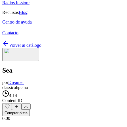
Radios In-store
Recursos
Blog
Centro de ayuda
Contacto
Volver al catálogo
Sea
por
Dreamer
classical/piano
4:14
Content ID
Comprar pista
0:00