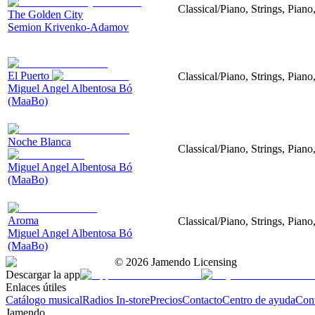
Classical/Piano, Strings, Piano
The Golden City
Semion Krivenko-Adamov
El Puerto
Classical/Piano, Strings, Piano
Miguel Angel Albentosa Bó
(MaaBo)
Noche Blanca
Classical/Piano, Strings, Pian
Miguel Angel Albentosa Bó
(MaaBo)
Aroma
Classical/Piano, Strings, Pian
Miguel Angel Albentosa Bó
(MaaBo)
©
2026
Jamendo Licensing
Descargar la app
Enlaces útiles
Catálogo musical
Radios In-store
Precios
Contacto
Centro de ayuda
Con
Jamendo