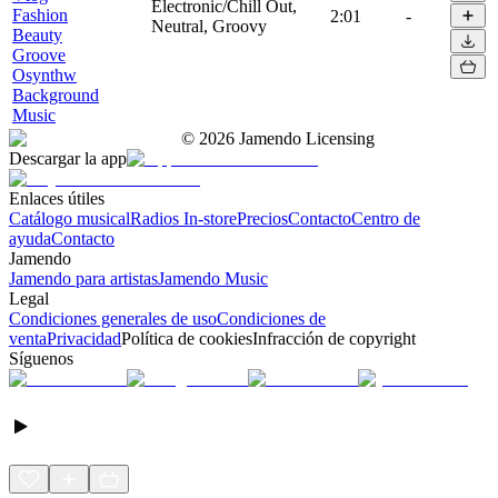
Electronic/Chill Out,
Fashion
2:01
-
Neutral, Groovy
Beauty
Groove
Osynthw
Background
Music
©
2026
Jamendo Licensing
Descargar la app
Enlaces útiles
Catálogo musical
Radios In-store
Precios
Contacto
Centro de
ayuda
Contacto
Jamendo
Jamendo para artistas
Jamendo Music
Legal
Condiciones generales de uso
Condiciones de
venta
Privacidad
Política de cookies
Infracción de copyright
Síguenos