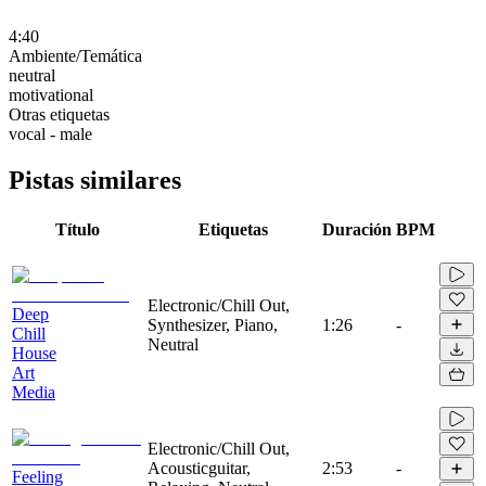
4:40
Ambiente/Temática
neutral
motivational
Otras etiquetas
vocal - male
Pistas similares
Título
Etiquetas
Duración
BPM
Electronic/Chill Out,
Deep
Synthesizer, Piano,
1:26
-
Chill
Neutral
House
Art
Media
Electronic/Chill Out,
Acousticguitar,
2:53
-
Feeling