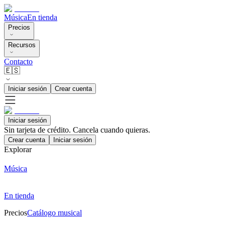
Música
En tienda
Precios
Recursos
Contacto
🇪🇸
Iniciar sesión
Crear cuenta
Iniciar sesión
Sin tarjeta de crédito. Cancela cuando quieras.
Crear cuenta
Iniciar sesión
Explorar
Música
En tienda
Precios
Catálogo musical