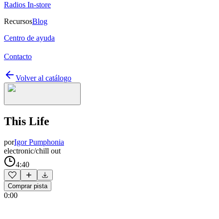
Radios In-store
Recursos
Blog
Centro de ayuda
Contacto
Volver al catálogo
This Life
por
Igor Pumphonia
electronic/chill out
4:40
Comprar pista
0:00