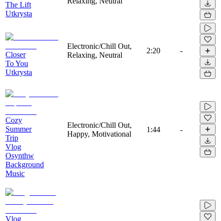
Relaxing, Neutral
The Lift
Utkrysta
Electronic/Chill Out,
2:20
-
Closer
Relaxing, Neutral
To You
Utkrysta
Cozy
Electronic/Chill Out,
Summer
1:44
-
Happy, Motivational
Trip
Vlog
Osynthw
Background
Music
Vlog