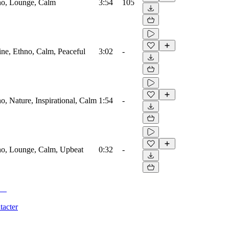
ano, Lounge, Calm
3:54
105
ine, Ethno, Calm, Peaceful
3:02
-
no, Nature, Inspirational, Calm
1:54
-
iano, Lounge, Calm, Upbeat
0:32
-
tacter