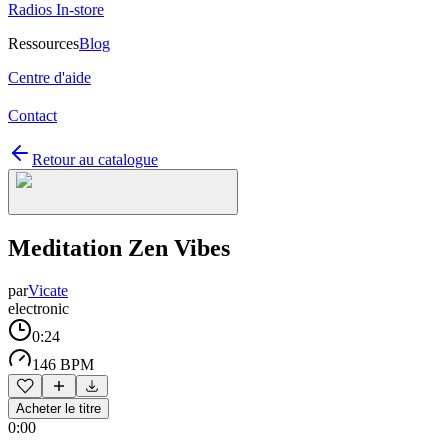
Radios In-store
Ressources
Blog
Centre d'aide
Contact
Retour au catalogue
Meditation Zen Vibes
par
Vicate
electronic
0:24
146 BPM
Acheter le titre
0:00