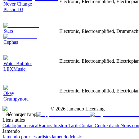
Electronic, Electroamplified, Electricpi
Never Change
Plastic DJ
Stars
Electronic, Electroamplified, Drummach
Cephas
Electronic, Electroamplified, Electricpia
Water Bubbles
LEXMusic
Electronic, Electroamplified, Electricp
Okay
Grumpynora
©
2026
Jamendo Licensing
Télécharger l'app
Liens utiles
Catalogue musical
Radios In-store
Tarifs
Contact
Centre d'aide
Nous con
Jamendo
Jamendo pour les artistes
Jamendo Music