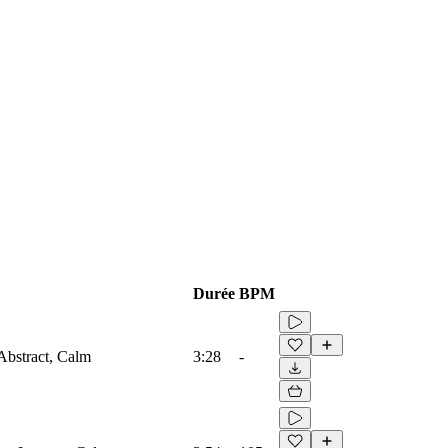
Durée
BPM
 Abstract, Calm
3:28
-