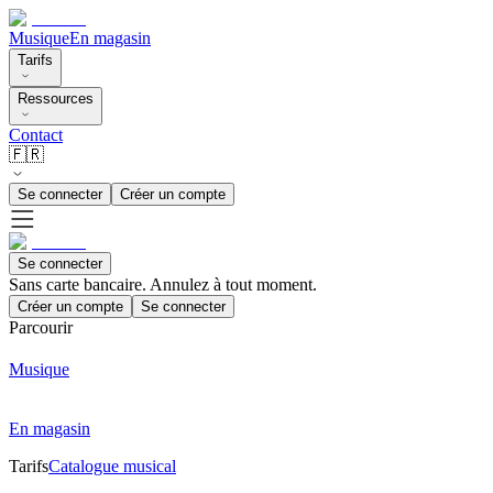
Musique
En magasin
Tarifs
Ressources
Contact
🇫🇷
Se connecter
Créer un compte
Se connecter
Sans carte bancaire. Annulez à tout moment.
Créer un compte
Se connecter
Parcourir
Musique
En magasin
Tarifs
Catalogue musical