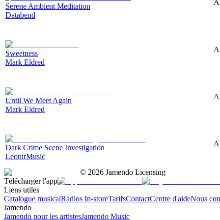
A
Serene Ambient Meditation
Databend
A
Sweetness
Mark Eldred
A
Until We Meet Again
Mark Eldred
A
Dark Crime Scene Investigation
LeonirMusic
©
2026
Jamendo Licensing
Télécharger l'app
Liens utiles
Catalogue musical
Radios In-store
Tarifs
Contact
Centre d'aide
Nous con
Jamendo
Jamendo pour les artistes
Jamendo Music