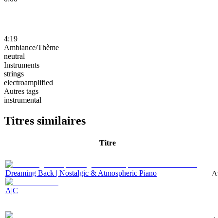
4:19
Ambiance/Thème
neutral
Instruments
strings
electroamplified
Autres tags
instrumental
Titres similaires
Titre
Dreaming Back | Nostalgic & Atmospheric Piano
A
A|C