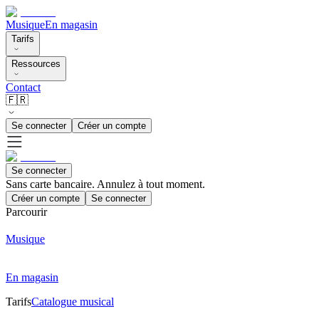
Musique
En magasin
Tarifs
Ressources
Contact
🇫🇷
Se connecter
Créer un compte
Se connecter
Sans carte bancaire. Annulez à tout moment.
Créer un compte
Se connecter
Parcourir
Musique
En magasin
Tarifs
Catalogue musical