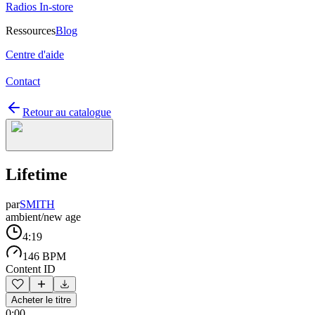
Radios In-store
Ressources
Blog
Centre d'aide
Contact
Retour au catalogue
Lifetime
par
SMITH
ambient/new age
4:19
146 BPM
Content ID
Acheter le titre
0:00