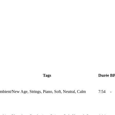
Tags
Durée
B
mbient/New Age, Strings, Piano, Soft, Neutral, Calm
7:54
-