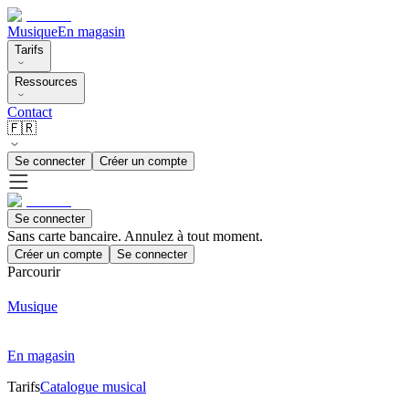
Musique
En magasin
Tarifs
Ressources
Contact
🇫🇷
Se connecter
Créer un compte
Se connecter
Sans carte bancaire. Annulez à tout moment.
Créer un compte
Se connecter
Parcourir
Musique
En magasin
Tarifs
Catalogue musical