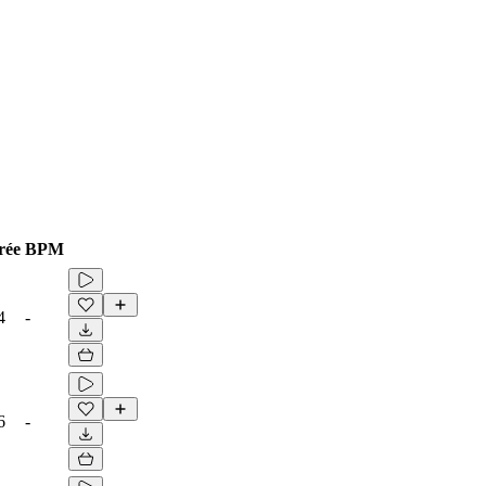
rée
BPM
4
-
6
-