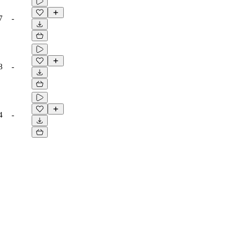
7
-
8
-
4
-