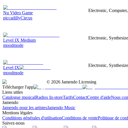
Electronic, Computer
Nu Video Game
piccadillyCircus
Electronic, Synthesiz
Level IX Medium
moodmode
Electronic, Synthesiz
Level IX
moodmode
©
2026
Jamendo Licensing
Télécharger l'app
Liens utiles
Catalogue musical
Radios In-store
Tarifs
Contact
Centre d'aide
Nous con
Jamendo
Jamendo pour les artistes
Jamendo Music
Mentions légales
Conditions générales d'utilisation
Conditions de vente
Politique de conf
Suivez-nous