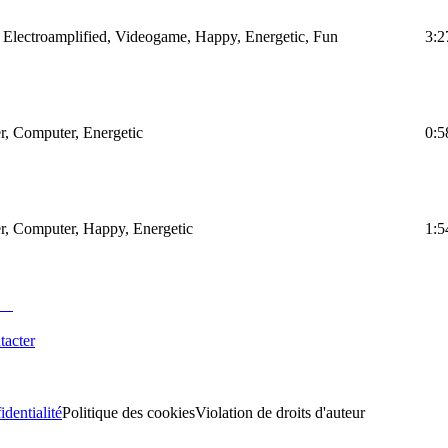
, Electroamplified, Videogame, Happy, Energetic, Fun
3:2
er, Computer, Energetic
0:5
er, Computer, Happy, Energetic
1:5
tacter
identialité
Politique des cookies
Violation de droits d'auteur