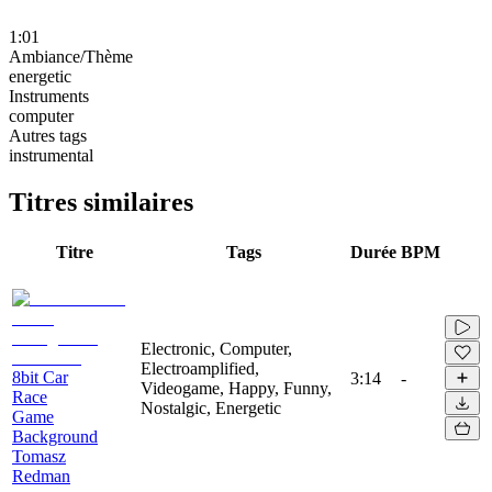
1:01
Ambiance/Thème
energetic
Instruments
computer
Autres tags
instrumental
Titres similaires
Titre
Tags
Durée
BPM
Electronic, Computer,
Electroamplified,
8bit Car
3:14
-
Videogame, Happy, Funny,
Race
Nostalgic, Energetic
Game
Background
Tomasz
Redman