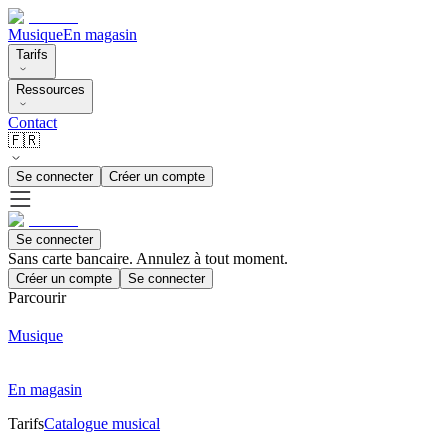
Musique
En magasin
Tarifs
Ressources
Contact
🇫🇷
Se connecter
Créer un compte
Se connecter
Sans carte bancaire. Annulez à tout moment.
Créer un compte
Se connecter
Parcourir
Musique
En magasin
Tarifs
Catalogue musical