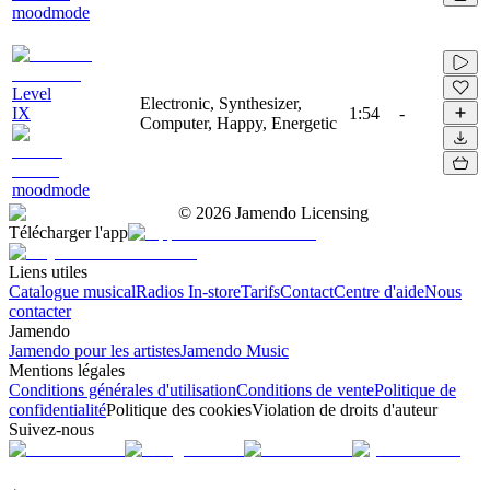
moodmode
Level
Electronic, Synthesizer,
IX
1:54
-
Computer, Happy, Energetic
moodmode
©
2026
Jamendo Licensing
Télécharger l'app
Liens utiles
Catalogue musical
Radios In-store
Tarifs
Contact
Centre d'aide
Nous
contacter
Jamendo
Jamendo pour les artistes
Jamendo Music
Mentions légales
Conditions générales d'utilisation
Conditions de vente
Politique de
confidentialité
Politique des cookies
Violation de droits d'auteur
Suivez-nous