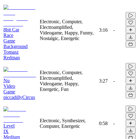
Electronic, Computer,
Electroamplified,
8bit Car
3:16
-
Videogame, Happy, Funny,
Race
Nostalgic, Energetic
Game
Background
Tomasz
Redman
Electronic, Computer,
Electroamplified,
Nu
3:27
-
Videogame, Happy,
Video
Energetic, Fun
Game
piccadillyCircus
Electronic, Synthesizer,
0:58
-
Level
Computer, Energetic
IX
Medium