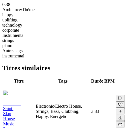
0:38
Ambiance/Thème
happy
uplifting
technology
corporate
Instruments
strings
piano
Autres tags
instrumental
Titres similaires
Titre
Tags
Durée
BPM
Electronic/Electro House,
Saint |
Strings, Bass, Clubbing,
3:33
-
Slap
Happy, Energetic
House
Music