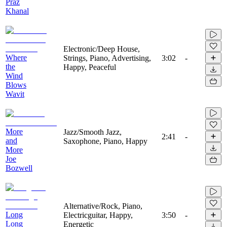
Praz
Khanal
Electronic/Deep House,
Where
Strings, Piano, Advertising,
3:02
-
the
Happy, Peaceful
Wind
Blows
Wavit
More
Jazz/Smooth Jazz,
2:41
-
and
Saxophone, Piano, Happy
More
Joe
Bozwell
Alternative/Rock, Piano,
Long
Electricguitar, Happy,
3:50
-
Long
Energetic