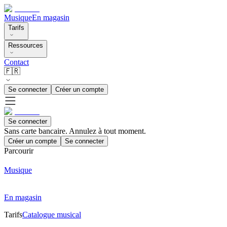
Musique
En magasin
Tarifs
Ressources
Contact
🇫🇷
Se connecter
Créer un compte
Se connecter
Sans carte bancaire. Annulez à tout moment.
Créer un compte
Se connecter
Parcourir
Musique
En magasin
Tarifs
Catalogue musical