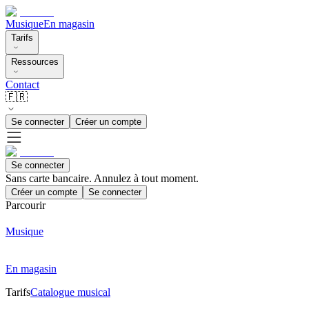
Musique
En magasin
Tarifs
Ressources
Contact
🇫🇷
Se connecter
Créer un compte
Se connecter
Sans carte bancaire. Annulez à tout moment.
Créer un compte
Se connecter
Parcourir
Musique
En magasin
Tarifs
Catalogue musical