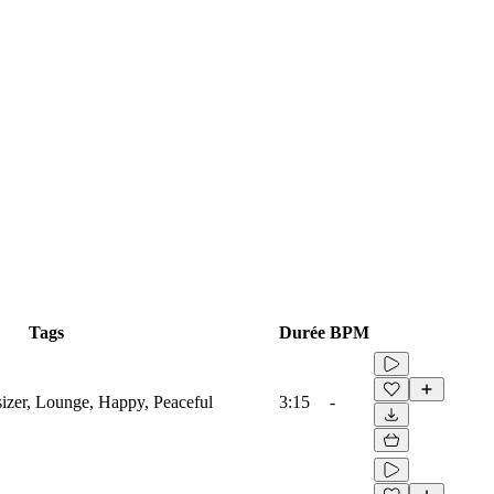
Tags
Durée
BPM
sizer, Lounge, Happy, Peaceful
3:15
-