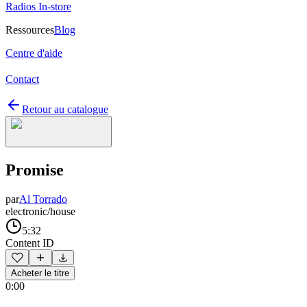
Radios In-store
Ressources
Blog
Centre d'aide
Contact
Retour au catalogue
Promise
par
Al Torrado
electronic/house
5:32
Content ID
Acheter le titre
0:00