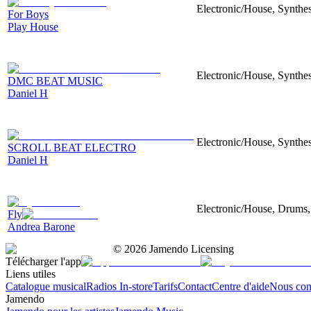
Electronic/House, Synthes
For Boys
Play House
Electronic/House, Synthes
DMC BEAT MUSIC
Daniel H
Electronic/House, Synthes
SCROLL BEAT ELECTRO
Daniel H
Electronic/House, Drums,
Fly
Andrea Barone
©
2026
Jamendo Licensing
Télécharger l'app
Liens utiles
Catalogue musical
Radios In-store
Tarifs
Contact
Centre d'aide
Nous con
Jamendo