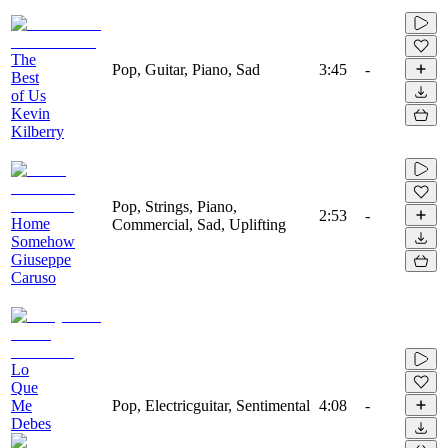
The
Pop, Guitar, Piano, Sad
3:45
-
Best
of Us
Kevin
Kilberry
Pop, Strings, Piano,
2:53
-
Home
Commercial, Sad, Uplifting
Somehow
Giuseppe
Caruso
Lo
Que
Me
Pop, Electricguitar, Sentimental
4:08
-
Debes