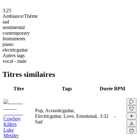
3:25
Ambiance/Thème
sad
sentimental
contemporary
Instruments
piano
electricguitar
Autres tags
vocal - male
Titres similaires
Titre
Tags
Durée
BPM
Pop, Acousticguitar,
Electricguitar, Love, Emotional,
3:32
-
Cowboy
Sad
Killers
Luke
Metzler