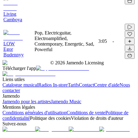
Living
Camboya
Pop, Electricguitar,
Electroamplified,
3:05
-
LOW
Contemporary, Energetic, Sad,
Egor
Powerful
Budennyy
©
2026
Jamendo Licensing
Télécharger l'app
Liens utiles
Catalogue musical
Radios In-store
Tarifs
Contact
Centre d'aide
Nous
contacter
Jamendo
Jamendo pour les artistes
Jamendo Music
Mentions légales
Conditions générales d'utilisation
Conditions de vente
Politique de
confidentialité
Politique des cookies
Violation de droits d'auteur
Suivez-nous