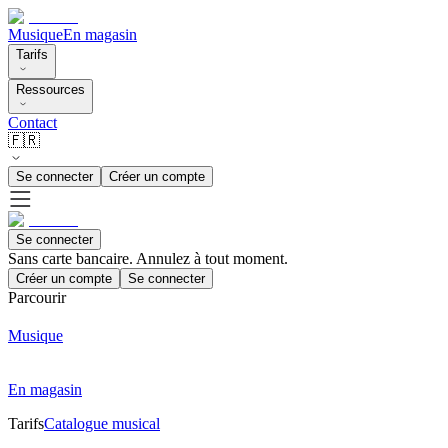
Musique
En magasin
Tarifs
Ressources
Contact
🇫🇷
Se connecter
Créer un compte
Se connecter
Sans carte bancaire. Annulez à tout moment.
Créer un compte
Se connecter
Parcourir
Musique
En magasin
Tarifs
Catalogue musical