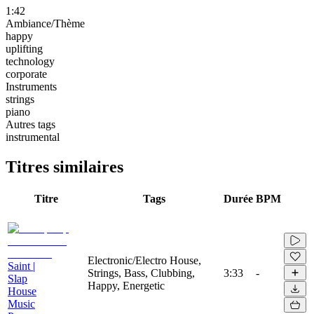
1:42
Ambiance/Thème
happy
uplifting
technology
corporate
Instruments
strings
piano
Autres tags
instrumental
Titres similaires
Titre
Tags
Durée
BPM
Electronic/Electro House,
Saint |
Strings, Bass, Clubbing,
3:33
-
Slap
Happy, Energetic
House
Music