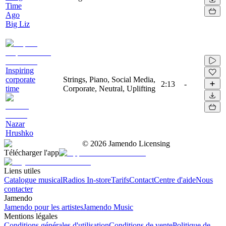
Time
Ago
Big Liz
Inspiring
corporate
Strings, Piano, Social Media,
2:13
-
time
Corporate, Neutral, Uplifting
Nazar
Hrushko
©
2026
Jamendo Licensing
Télécharger l'app
Liens utiles
Catalogue musical
Radios In-store
Tarifs
Contact
Centre d'aide
Nous
contacter
Jamendo
Jamendo pour les artistes
Jamendo Music
Mentions légales
Conditions générales d'utilisation
Conditions de vente
Politique de