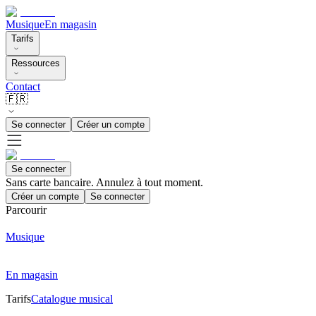
Musique
En magasin
Tarifs
Ressources
Contact
🇫🇷
Se connecter
Créer un compte
Se connecter
Sans carte bancaire. Annulez à tout moment.
Créer un compte
Se connecter
Parcourir
Musique
En magasin
Tarifs
Catalogue musical