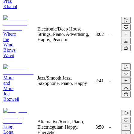
Praz
Khanal
Electronic/Deep House,
Where
Strings, Piano, Advertising,
3:02
-
the
Happy, Peaceful
Wind
Blows
Wavit
More
Jazz/Smooth Jazz,
2:41
-
and
Saxophone, Piano, Happy
More
Joe
Bozwell
Alternative/Rock, Piano,
Long
Electricguitar, Happy,
3:50
-
Long
Energetic