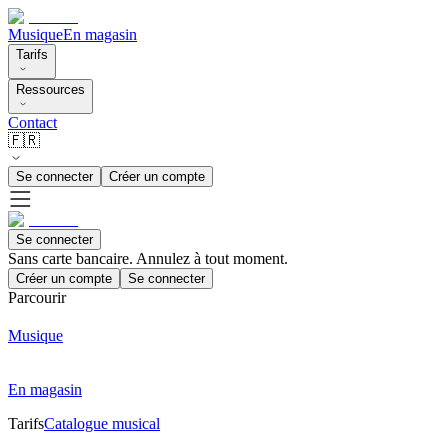
Musique
En magasin
Tarifs
Ressources
Contact
🇫🇷
Se connecter
Créer un compte
Se connecter
Sans carte bancaire. Annulez à tout moment.
Créer un compte
Se connecter
Parcourir
Musique
En magasin
Tarifs
Catalogue musical