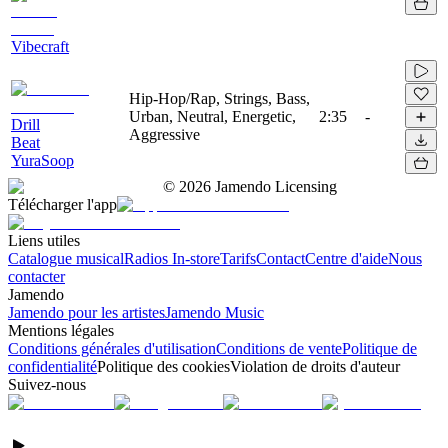
Vibecraft
Hip-Hop/Rap, Strings, Bass,
Urban, Neutral, Energetic,
2:35
-
Drill
Aggressive
Beat
YuraSoop
©
2026
Jamendo Licensing
Télécharger l'app
Liens utiles
Catalogue musical
Radios In-store
Tarifs
Contact
Centre d'aide
Nous
contacter
Jamendo
Jamendo pour les artistes
Jamendo Music
Mentions légales
Conditions générales d'utilisation
Conditions de vente
Politique de
confidentialité
Politique des cookies
Violation de droits d'auteur
Suivez-nous