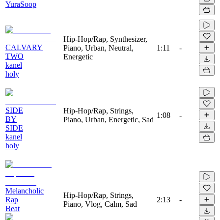
YuraSoop
Hip-Hop/Rap, Synthesizer,
CALVARY
Piano, Urban, Neutral,
1:11
-
TWO
Energetic
kanel
holy
SIDE
Hip-Hop/Rap, Strings,
1:08
-
BY
Piano, Urban, Energetic, Sad
SIDE
kanel
holy
Melancholic
Hip-Hop/Rap, Strings,
Rap
2:13
-
Piano, Vlog, Calm, Sad
Beat