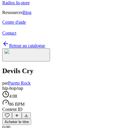
Radios In-store
Ressources
Blog
Centre d'aide
Contact
Retour au catalogue
Devils Cry
par
Puerto Rock
hip-hop/rap
4:08
86 BPM
Content ID
Acheter le titre
0:00