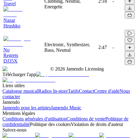
Clubbing, Neutral,
2:18
-
Travel
Energetic
Nazar
Hrushko
Electronic, Synthesizer,
2:47
-
No
Bass, Neutral
Regrets
DJ35X
©
2026
Jamendo Licensing
Télécharger l'app
Liens utiles
Catalogue musical
Radios In-store
Tarifs
Contact
Centre d'aide
Nous
contacter
Jamendo
Jamendo pour les artistes
Jamendo Music
Mentions légales
Conditions générales d'utilisation
Conditions de vente
Politique de
confidentialité
Politique des cookies
Violation de droits d'auteur
Suivez-nous