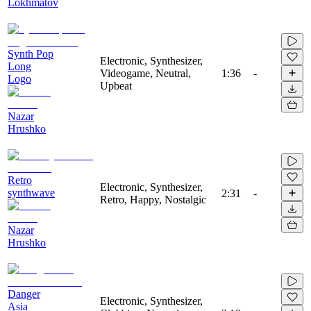
Lokhmatov
Synth Pop
Electronic, Synthesizer,
Long
Videogame, Neutral,
1:36
-
Logo
Upbeat
Nazar
Hrushko
Retro
Electronic, Synthesizer,
synthwave
2:31
-
Retro, Happy, Nostalgic
Nazar
Hrushko
Danger
Electronic, Synthesizer,
Asia