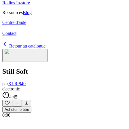
Radios In-store
Ressources
Blog
Centre d'aide
Contact
Retour au catalogue
Still Soft
par
XLR:840
electronic
4:45
Acheter le titre
0:00