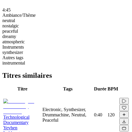
4:45
Ambiance/Thème
neutral
nostalgic
peaceful
dreamy
atmospheric
Instruments
synthesizer
Autres tags
instrumental
Titres similaires
Titre
Tags
Durée
BPM
Electronic, Synthesizer,
Drummachine, Neutral,
0:40
120
Technological
Peaceful
Documentary
Yevhen