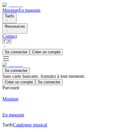
Musique
En magasin
Tarifs
Ressources
Contact
🇫🇷
Se connecter
Créer un compte
Se connecter
Sans carte bancaire. Annulez à tout moment.
Créer un compte
Se connecter
Parcourir
Musique
En magasin
Tarifs
Catalogue musical