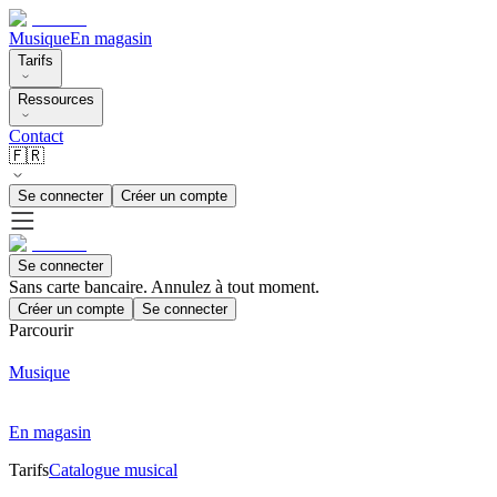
Musique
En magasin
Tarifs
Ressources
Contact
🇫🇷
Se connecter
Créer un compte
Se connecter
Sans carte bancaire. Annulez à tout moment.
Créer un compte
Se connecter
Parcourir
Musique
En magasin
Tarifs
Catalogue musical