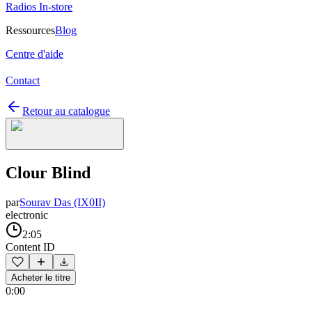
Radios In-store
Ressources
Blog
Centre d'aide
Contact
Retour au catalogue
Clour Blind
par
Sourav Das (IX0II)
electronic
2:05
Content ID
Acheter le titre
0:00