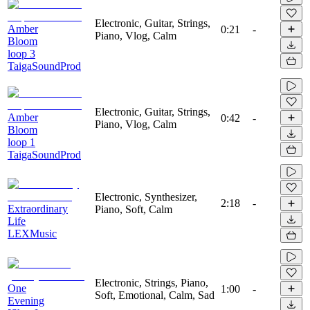
Electronic, Guitar, Strings,
Amber
0:21
-
Piano, Vlog, Calm
Bloom
loop 3
TaigaSoundProd
Electronic, Guitar, Strings,
Amber
0:42
-
Piano, Vlog, Calm
Bloom
loop 1
TaigaSoundProd
Electronic, Synthesizer,
2:18
-
Extraordinary
Piano, Soft, Calm
Life
LEXMusic
Electronic, Strings, Piano,
One
1:00
-
Soft, Emotional, Calm, Sad
Evening