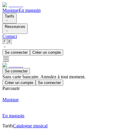
Musique
En magasin
Tarifs
Ressources
Contact
🇫🇷
Se connecter
Créer un compte
Se connecter
Sans carte bancaire. Annulez à tout moment.
Créer un compte
Se connecter
Parcourir
Musique
En magasin
Tarifs
Catalogue musical