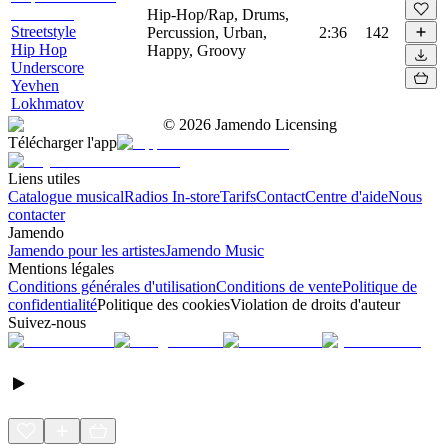
Hip-Hop/Rap, Drums,
Streetstyle
Percussion, Urban,
2:36
142
Hip Hop
Happy, Groovy
Underscore
Yevhen
Lokhmatov
©
2026
Jamendo Licensing
Télécharger l'app
Liens utiles
Catalogue musical
Radios In-store
Tarifs
Contact
Centre d'aide
Nous
contacter
Jamendo
Jamendo pour les artistes
Jamendo Music
Mentions légales
Conditions générales d'utilisation
Conditions de vente
Politique de
confidentialité
Politique des cookies
Violation de droits d'auteur
Suivez-nous