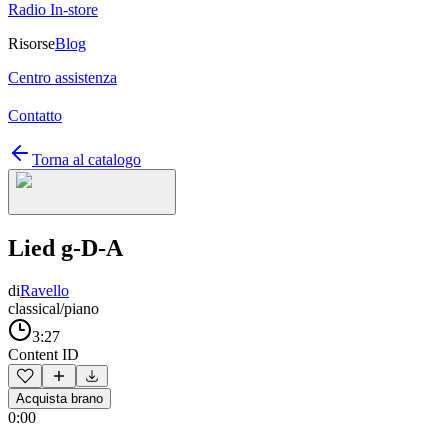
Radio In-store
Risorse
Blog
Centro assistenza
Contatto
Torna al catalogo
Lied g-D-A
di
Ravello
classical/piano
3:27
Content ID
Acquista brano
0:00