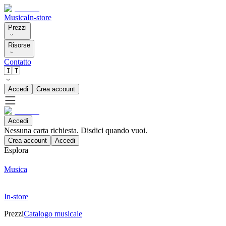
Musica
In-store
Prezzi
Risorse
Contatto
🇮🇹
Accedi
Crea account
Accedi
Nessuna carta richiesta. Disdici quando vuoi.
Crea account
Accedi
Esplora
Musica
In-store
Prezzi
Catalogo musicale