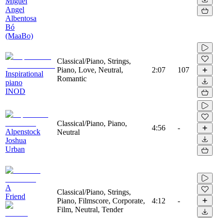
Miguel
Angel
Albentosa
Bó
(MaaBo)
Classical/Piano, Strings,
Piano, Love, Neutral,
2:07
107
Inspirational
Romantic
piano
INOD
Classical/Piano, Piano,
4:56
-
Alpenstock
Neutral
Joshua
Urban
A
Classical/Piano, Strings,
Friend
Piano, Filmscore, Corporate,
4:12
-
Film, Neutral, Tender