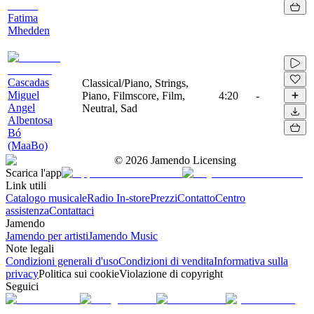
Fatima
Mhedden
Cascadas
Classical/Piano, Strings,
Miguel
Piano, Filmscore, Film,
4:20
-
Angel
Neutral, Sad
Albentosa
Bó
(MaaBo)
©
2026
Jamendo Licensing
Scarica l'app
Link utili
Catalogo musicale
Radio In-store
Prezzi
Contatto
Centro
assistenza
Contattaci
Jamendo
Jamendo per artisti
Jamendo Music
Note legali
Condizioni generali d'uso
Condizioni di vendita
Informativa sulla
privacy
Politica sui cookie
Violazione di copyright
Seguici