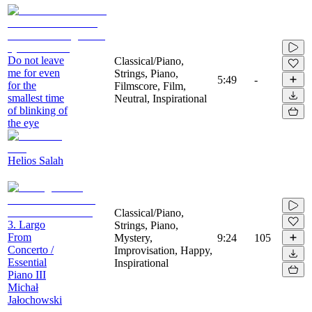
Do not leave
Classical/Piano,
me for even
Strings, Piano,
5:49
-
for the
Filmscore, Film,
smallest time
Neutral, Inspirational
of blinking of
the eye
Helios Salah
Classical/Piano,
3. Largo
Strings, Piano,
From
Mystery,
9:24
105
Concerto /
Improvisation, Happy,
Essential
Inspirational
Piano III
Michał
Jałochowski