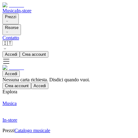
Musica
In-store
Prezzi
Risorse
Contatto
🇮🇹
Accedi
Crea account
Accedi
Nessuna carta richiesta. Disdici quando vuoi.
Crea account
Accedi
Esplora
Musica
In-store
Prezzi
Catalogo musicale