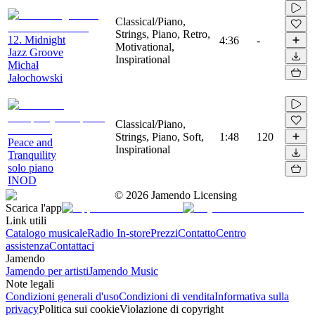
Classical/Piano,
Strings, Piano, Retro,
12. Midnight
4:36
-
Motivational,
Jazz Groove
Inspirational
Michał
Jałochowski
Classical/Piano,
Strings, Piano, Soft,
1:48
120
Peace and
Inspirational
Tranquility
solo piano
INOD
©
2026
Jamendo Licensing
Scarica l'app
Link utili
Catalogo musicale
Radio In-store
Prezzi
Contatto
Centro
assistenza
Contattaci
Jamendo
Jamendo per artisti
Jamendo Music
Note legali
Condizioni generali d'uso
Condizioni di vendita
Informativa sulla
privacy
Politica sui cookie
Violazione di copyright