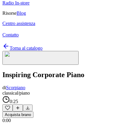
Radio In-store
Risorse
Blog
Centro assistenza
Contatto
Torna al catalogo
Inspiring Corporate Piano
di
Scorpiano
classical/piano
0:25
Acquista brano
0:00