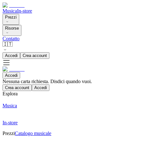
Musica
In-store
Prezzi
Risorse
Contatto
🇮🇹
Accedi
Crea account
Accedi
Nessuna carta richiesta. Disdici quando vuoi.
Crea account
Accedi
Esplora
Musica
In-store
Prezzi
Catalogo musicale