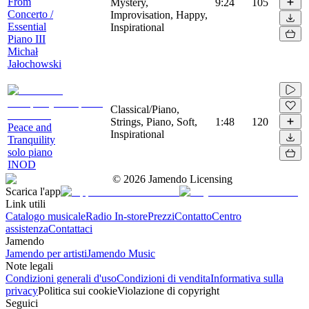
From
Mystery,
9:24
105
Concerto /
Improvisation, Happy,
Essential
Inspirational
Piano III
Michał
Jałochowski
Classical/Piano,
Strings, Piano, Soft,
1:48
120
Peace and
Inspirational
Tranquility
solo piano
INOD
©
2026
Jamendo Licensing
Scarica l'app
Link utili
Catalogo musicale
Radio In-store
Prezzi
Contatto
Centro
assistenza
Contattaci
Jamendo
Jamendo per artisti
Jamendo Music
Note legali
Condizioni generali d'uso
Condizioni di vendita
Informativa sulla
privacy
Politica sui cookie
Violazione di copyright
Seguici