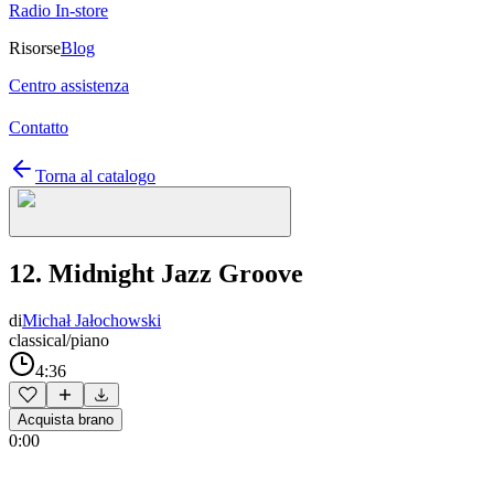
Radio In-store
Risorse
Blog
Centro assistenza
Contatto
Torna al catalogo
12. Midnight Jazz Groove
di
Michał Jałochowski
classical/piano
4:36
Acquista brano
0:00