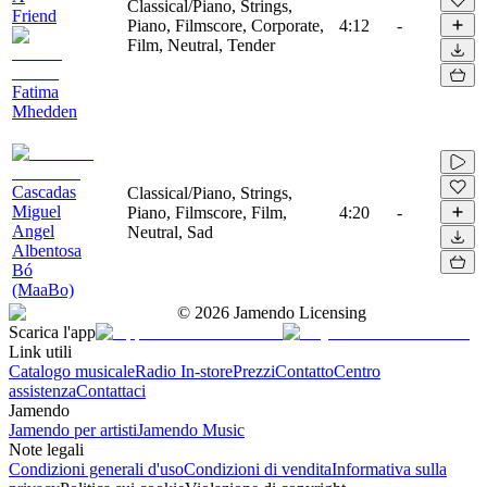
Classical/Piano, Strings,
Friend
Piano, Filmscore, Corporate,
4:12
-
Film, Neutral, Tender
Fatima
Mhedden
Cascadas
Classical/Piano, Strings,
Miguel
Piano, Filmscore, Film,
4:20
-
Angel
Neutral, Sad
Albentosa
Bó
(MaaBo)
©
2026
Jamendo Licensing
Scarica l'app
Link utili
Catalogo musicale
Radio In-store
Prezzi
Contatto
Centro
assistenza
Contattaci
Jamendo
Jamendo per artisti
Jamendo Music
Note legali
Condizioni generali d'uso
Condizioni di vendita
Informativa sulla