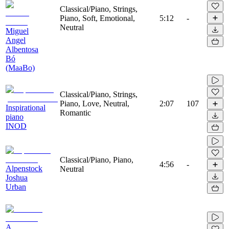
Classical/Piano, Strings,
Piano, Soft, Emotional,
5:12
-
Neutral
Miguel
Angel
Albentosa
Bó
(MaaBo)
Classical/Piano, Strings,
Piano, Love, Neutral,
2:07
107
Inspirational
Romantic
piano
INOD
Classical/Piano, Piano,
4:56
-
Alpenstock
Neutral
Joshua
Urban
A