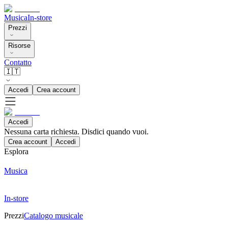
Musica
In-store
Prezzi
Risorse
Contatto
🇮🇹
Accedi
Crea account
Accedi
Nessuna carta richiesta. Disdici quando vuoi.
Crea account
Accedi
Esplora
Musica
In-store
Prezzi
Catalogo musicale