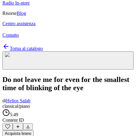
Radio In-store
Risorse
Blog
Centro assistenza
Contatto
Torna al catalogo
Do not leave me for even for the smallest
time of blinking of the eye
di
Helios Salah
classical/piano
5:49
Content ID
Acquista brano