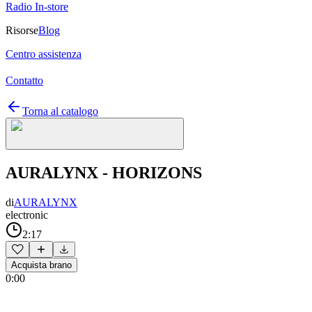
Radio In-store
Risorse
Blog
Centro assistenza
Contatto
Torna al catalogo
AURALYNX - HORIZONS
di
AURALYNX
electronic
2:17
Acquista brano
0:00