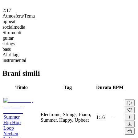
2:17
Atmosfera/Tema
upbeat
socialmedia
Strumenti
guitar
strings
bass
Altri tag
instrumental
Brani simili
Titolo
Tag
Durata
BPM
Electronic, Strings, Piano,
Summer
1:16
-
Summer, Happy, Upbeat
Hip Hop
Loop
Yevhen