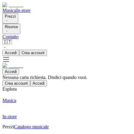
Musica
In-store
Prezzi
Risorse
Contatto
🇮🇹
Accedi
Crea account
Accedi
Nessuna carta richiesta. Disdici quando vuoi.
Crea account
Accedi
Esplora
Musica
In-store
Prezzi
Catalogo musicale