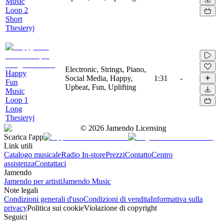
Music
Loop 2
Short
Thesieryj
Electronic, Strings, Piano,
Happy
Social Media, Happy,
1:31
-
Fun
Upbeat, Fun, Uplifting
Music
Loop 1
Long
Thesieryj
©
2026
Jamendo Licensing
Scarica l'app
Link utili
Catalogo musicale
Radio In-store
Prezzi
Contatto
Centro
assistenza
Contattaci
Jamendo
Jamendo per artisti
Jamendo Music
Note legali
Condizioni generali d'uso
Condizioni di vendita
Informativa sulla
privacy
Politica sui cookie
Violazione di copyright
Seguici