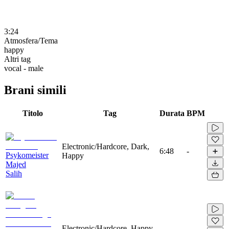
3:24
Atmosfera/Tema
happy
Altri tag
vocal - male
Brani simili
Titolo
Tag
Durata
BPM
Electronic/Hardcore, Dark,
6:48
-
Psykomeister
Happy
Majed
Salih
Electronic/Hardcore, Happy,