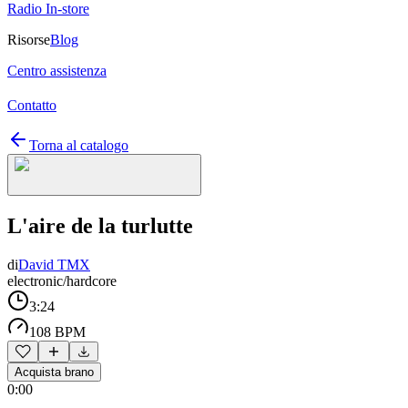
Radio In-store
Risorse
Blog
Centro assistenza
Contatto
Torna al catalogo
L'aire de la turlutte
di
David TMX
electronic/hardcore
3:24
108 BPM
Acquista brano
0:00