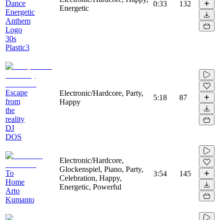
Dance
0:33
132
Energetic
Energetic
Anthem
Logo
30s
Plastic3
Escape
Electronic/Hardcore, Party,
5:18
87
from
Happy
the
reality
DJ
DOS
Electronic/Hardcore,
Glockenspiel, Piano, Party,
To
3:54
145
Celebration, Happy,
Home
Energetic, Powerful
Arto
Kumanto