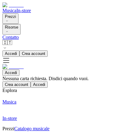
Musica
In-store
Prezzi
Risorse
Contatto
🇮🇹
Accedi
Crea account
Accedi
Nessuna carta richiesta. Disdici quando vuoi.
Crea account
Accedi
Esplora
Musica
In-store
Prezzi
Catalogo musicale