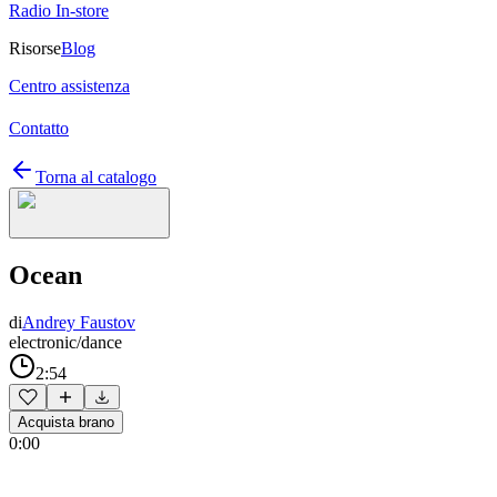
Radio In-store
Risorse
Blog
Centro assistenza
Contatto
Torna al catalogo
Ocean
di
Andrey Faustov
electronic/dance
2:54
Acquista brano
0:00