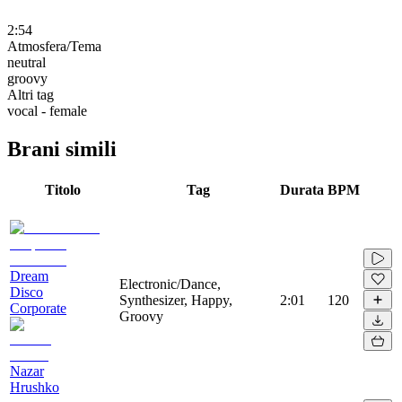
2:54
Atmosfera/Tema
neutral
groovy
Altri tag
vocal - female
Brani simili
Titolo
Tag
Durata
BPM
Dream
Electronic/Dance,
Disco
Synthesizer, Happy,
2:01
120
Corporate
Groovy
Nazar
Hrushko