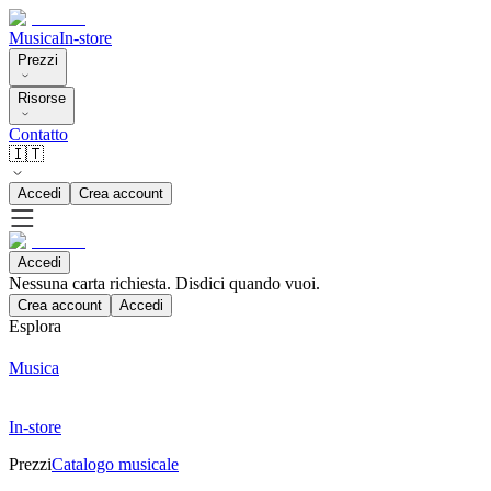
Musica
In-store
Prezzi
Risorse
Contatto
🇮🇹
Accedi
Crea account
Accedi
Nessuna carta richiesta. Disdici quando vuoi.
Crea account
Accedi
Esplora
Musica
In-store
Prezzi
Catalogo musicale