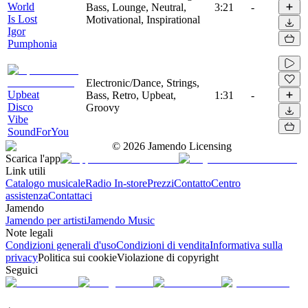
World
Bass, Lounge, Neutral,
3:21
-
Is Lost
Motivational, Inspirational
Igor
Pumphonia
Electronic/Dance, Strings,
Upbeat
Bass, Retro, Upbeat,
1:31
-
Disco
Groovy
Vibe
SoundForYou
©
2026
Jamendo Licensing
Scarica l'app
Link utili
Catalogo musicale
Radio In-store
Prezzi
Contatto
Centro
assistenza
Contattaci
Jamendo
Jamendo per artisti
Jamendo Music
Note legali
Condizioni generali d'uso
Condizioni di vendita
Informativa sulla
privacy
Politica sui cookie
Violazione di copyright
Seguici