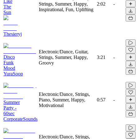
Like
Strings, Summer, Happy,
2:02
-
The
Inspirational, Fun, Uplifting
Sun
Thesieryj
Electronic/Dance, Guitar,
Disco
Strings, Summer, Happy,
3:21
-
Funk
Groovy
Mood
YuraSoop
Electronic/Dance, Strings,
Piano, Summer, Happy,
0:57
-
Summer
Motivational
Party -
60sec
CorporateSounds
Electronic/Dance, Strings,