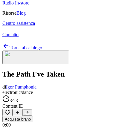
Radio In-store
Risorse
Blog
Centro assistenza
Contatto
Torna al catalogo
The Path I've Taken
di
Igor Pumphonia
electronic/dance
3:23
Content ID
Acquista brano
0:00