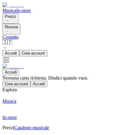
Musica
In-store
Prezzi
Risorse
Contatto
🇮🇹
Accedi
Crea account
Accedi
Nessuna carta richiesta. Disdici quando vuoi.
Crea account
Accedi
Esplora
Musica
In-store
Prezzi
Catalogo musicale