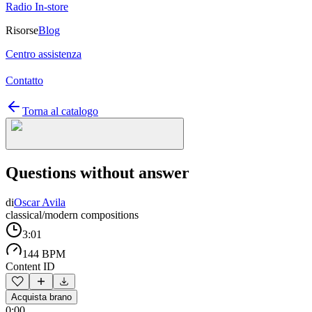
Radio In-store
Risorse
Blog
Centro assistenza
Contatto
Torna al catalogo
Questions without answer
di
Oscar Avila
classical/modern compositions
3:01
144 BPM
Content ID
Acquista brano
0:00