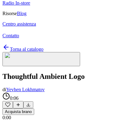
Radio In-store
Risorse
Blog
Centro assistenza
Contatto
Torna al catalogo
Thoughtful Ambient Logo
di
Yevhen Lokhmatov
0:06
Acquista brano
0:00