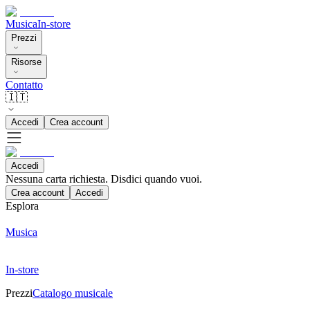
Musica
In-store
Prezzi
Risorse
Contatto
🇮🇹
Accedi
Crea account
Accedi
Nessuna carta richiesta. Disdici quando vuoi.
Crea account
Accedi
Esplora
Musica
In-store
Prezzi
Catalogo musicale