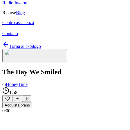
Radio In-store
Risorse
Blog
Centro assistenza
Contatto
Torna al catalogo
The Day We Smiled
di
HoneyTune
1:58
Acquista brano
0:00