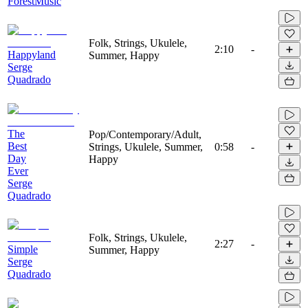
ForestMusic
Folk, Strings, Ukulele,
2:10
-
Happyland
Summer, Happy
Serge
Quadrado
The
Pop/Contemporary/Adult,
Best
Strings, Ukulele, Summer,
0:58
-
Day
Happy
Ever
Serge
Quadrado
Folk, Strings, Ukulele,
2:27
-
Simple
Summer, Happy
Serge
Quadrado