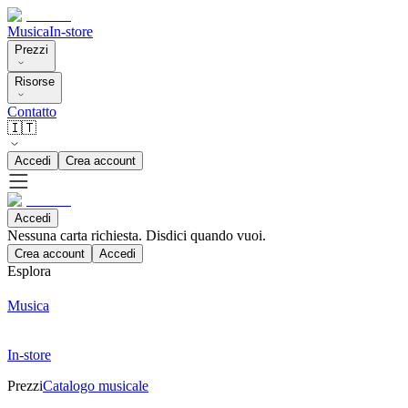
Musica
In-store
Prezzi
Risorse
Contatto
🇮🇹
Accedi
Crea account
Accedi
Nessuna carta richiesta. Disdici quando vuoi.
Crea account
Accedi
Esplora
Musica
In-store
Prezzi
Catalogo musicale