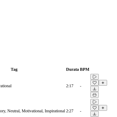
Tag
Durata
BPM
rational
2:17
-
tory, Neutral, Motivational, Inspirational
2:27
-