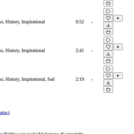
no, History, Inspirational
0:52
-
no, History, Inspirational
2:41
-
no, History, Inspirational, Sad
2:19
-
ttaci