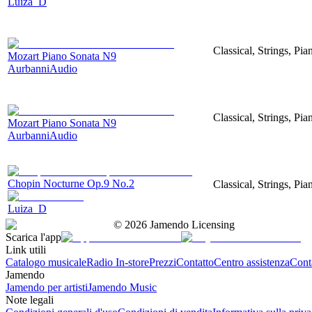
Luiza_D
Classical, Strings, Pia
Mozart Piano Sonata N9
AurbanniAudio
Classical, Strings, Pia
Mozart Piano Sonata N9
AurbanniAudio
Chopin Nocturne Op.9 No.2
Classical, Strings, Pia
Luiza_D
©
2026
Jamendo Licensing
Scarica l'app
Link utili
Catalogo musicale
Radio In-store
Prezzi
Contatto
Centro assistenza
Conta
Jamendo
Jamendo per artisti
Jamendo Music
Note legali