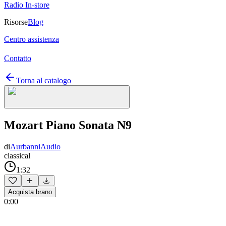
Radio In-store
Risorse
Blog
Centro assistenza
Contatto
Torna al catalogo
Mozart Piano Sonata N9
di
AurbanniAudio
classical
1:32
Acquista brano
0:00