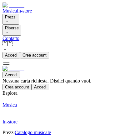
Musica
In-store
Prezzi
Risorse
Contatto
🇮🇹
Accedi
Crea account
Accedi
Nessuna carta richiesta. Disdici quando vuoi.
Crea account
Accedi
Esplora
Musica
In-store
Prezzi
Catalogo musicale