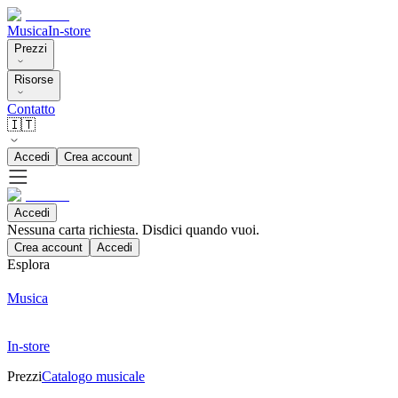
Musica
In-store
Prezzi
Risorse
Contatto
🇮🇹
Accedi
Crea account
Accedi
Nessuna carta richiesta. Disdici quando vuoi.
Crea account
Accedi
Esplora
Musica
In-store
Prezzi
Catalogo musicale