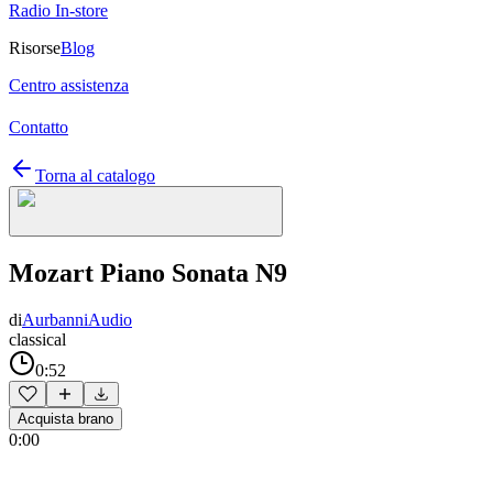
Radio In-store
Risorse
Blog
Centro assistenza
Contatto
Torna al catalogo
Mozart Piano Sonata N9
di
AurbanniAudio
classical
0:52
Acquista brano
0:00