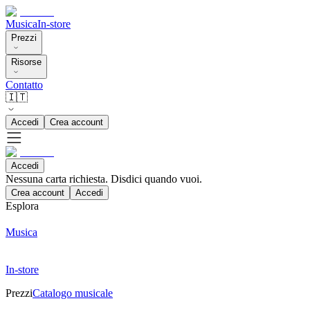
Musica
In-store
Prezzi
Risorse
Contatto
🇮🇹
Accedi
Crea account
Accedi
Nessuna carta richiesta. Disdici quando vuoi.
Crea account
Accedi
Esplora
Musica
In-store
Prezzi
Catalogo musicale