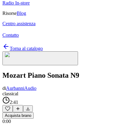
Radio In-store
Risorse
Blog
Centro assistenza
Contatto
Torna al catalogo
Mozart Piano Sonata N9
di
AurbanniAudio
classical
2:41
Acquista brano
0:00