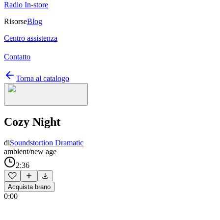
Radio In-store
Risorse
Blog
Centro assistenza
Contatto
Torna al catalogo
Cozy Night
di
Soundstortion Dramatic
ambient/new age
2:36
Acquista brano
0:00