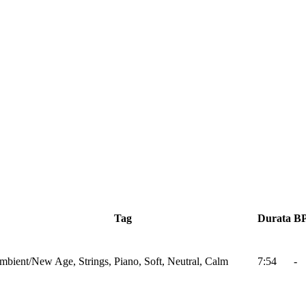
Tag
Durata
B
mbient/New Age, Strings, Piano, Soft, Neutral, Calm
7:54
-