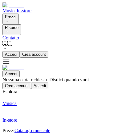
Musica
In-store
Prezzi
Risorse
Contatto
🇮🇹
Accedi
Crea account
Accedi
Nessuna carta richiesta. Disdici quando vuoi.
Crea account
Accedi
Esplora
Musica
In-store
Prezzi
Catalogo musicale