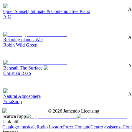
A
Quiet Sunset | Intimate & Contemplative Piano
A|C
A
Relaxing piano - Wet
Robin Wild Green
A
Beneath The Surface
Christian Raab
A
Natural Atmosphere
YuraSoop
©
2026
Jamendo Licensing
Scarica l'app
Link utili
Catalogo musicale
Radio In-store
Prezzi
Contatto
Centro assistenza
Conta