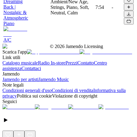
Dreaming
Ambient/New Age,
Back |
Strings, Piano, Soft,
7:54
-
Nostalgic &
Neutral, Calm
Atmospheric
Piano
A|C
©
2026
Jamendo Licensing
Scarica l'app
Link utili
Catalogo musicale
Radio In-store
Prezzi
Contatto
Centro
assistenza
Contattaci
Jamendo
Jamendo per artisti
Jamendo Music
Note legali
Condizioni generali d'uso
Condizioni di vendita
Informativa sulla
privacy
Politica sui cookie
Violazione di copyright
Seguici