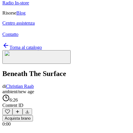
Radio In-store
Risorse
Blog
Centro assistenza
Contatto
Torna al catalogo
Beneath The Surface
di
Christian Raab
ambient/new age
6:26
Content ID
Acquista brano
0:00