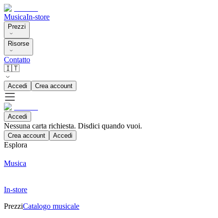
Musica
In-store
Prezzi
Risorse
Contatto
🇮🇹
Accedi
Crea account
Accedi
Nessuna carta richiesta. Disdici quando vuoi.
Crea account
Accedi
Esplora
Musica
In-store
Prezzi
Catalogo musicale