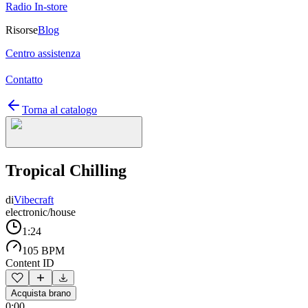
Radio In-store
Risorse
Blog
Centro assistenza
Contatto
Torna al catalogo
Tropical Chilling
di
Vibecraft
electronic/house
1:24
105 BPM
Content ID
Acquista brano
0:00