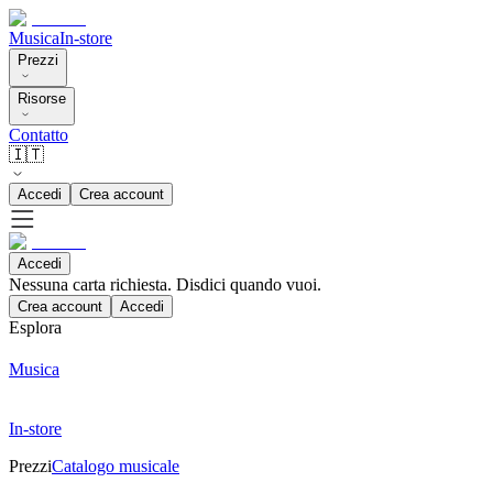
Musica
In-store
Prezzi
Risorse
Contatto
🇮🇹
Accedi
Crea account
Accedi
Nessuna carta richiesta. Disdici quando vuoi.
Crea account
Accedi
Esplora
Musica
In-store
Prezzi
Catalogo musicale