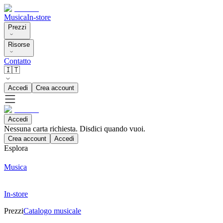
Musica
In-store
Prezzi
Risorse
Contatto
🇮🇹
Accedi
Crea account
Accedi
Nessuna carta richiesta. Disdici quando vuoi.
Crea account
Accedi
Esplora
Musica
In-store
Prezzi
Catalogo musicale