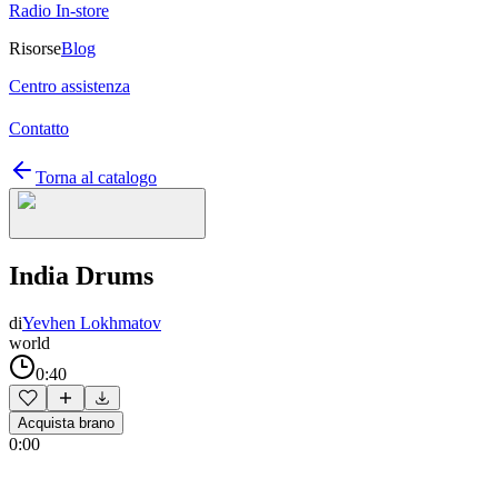
Radio In-store
Risorse
Blog
Centro assistenza
Contatto
Torna al catalogo
India Drums
di
Yevhen Lokhmatov
world
0:40
Acquista brano
0:00