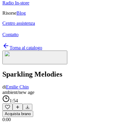
Radio In-store
Risorse
Blog
Centro assistenza
Contatto
Torna al catalogo
Sparkling Melodies
di
Emilie Chin
ambient/new age
1:54
Acquista brano
0:00