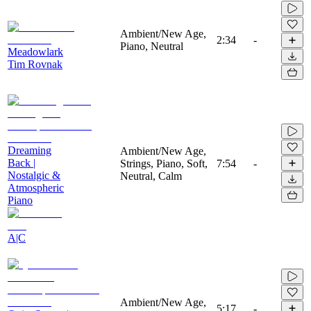
Ambient/New Age,
2:34
-
Piano, Neutral
Meadowlark
Tim Rovnak
Dreaming
Ambient/New Age,
Back |
Strings, Piano, Soft,
7:54
-
Nostalgic &
Neutral, Calm
Atmospheric
Piano
A|C
Ambient/New Age,
5:17
-