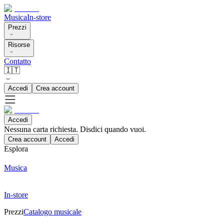
Musica
In-store
Prezzi
Risorse
Contatto
🇮🇹
Accedi
Crea account
Accedi
Nessuna carta richiesta. Disdici quando vuoi.
Crea account
Accedi
Esplora
Musica
In-store
Prezzi
Catalogo musicale