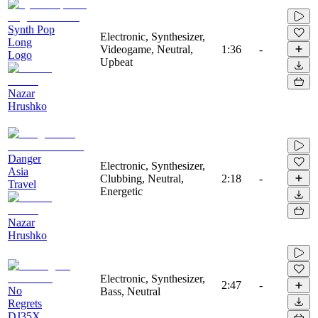
Synth Pop
Electronic, Synthesizer,
Long
Videogame, Neutral,
1:36
-
Logo
Upbeat
Nazar
Hrushko
Danger
Electronic, Synthesizer,
Asia
Clubbing, Neutral,
2:18
-
Travel
Energetic
Nazar
Hrushko
Electronic, Synthesizer,
2:47
-
No
Bass, Neutral
Regrets
DJ35X