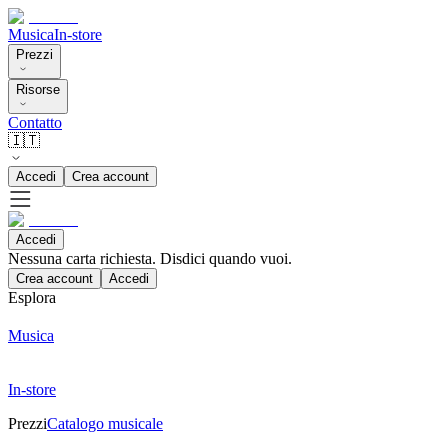
Musica
In-store
Prezzi
Risorse
Contatto
🇮🇹
Accedi
Crea account
Accedi
Nessuna carta richiesta. Disdici quando vuoi.
Crea account
Accedi
Esplora
Musica
In-store
Prezzi
Catalogo musicale