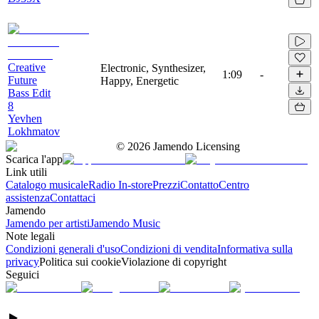
Creative
Electronic, Synthesizer,
1:09
-
Future
Happy, Energetic
Bass Edit
8
Yevhen
Lokhmatov
©
2026
Jamendo Licensing
Scarica l'app
Link utili
Catalogo musicale
Radio In-store
Prezzi
Contatto
Centro
assistenza
Contattaci
Jamendo
Jamendo per artisti
Jamendo Music
Note legali
Condizioni generali d'uso
Condizioni di vendita
Informativa sulla
privacy
Politica sui cookie
Violazione di copyright
Seguici