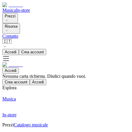
Musica
In-store
Prezzi
Risorse
Contatto
🇮🇹
Accedi
Crea account
Accedi
Nessuna carta richiesta. Disdici quando vuoi.
Crea account
Accedi
Esplora
Musica
In-store
Prezzi
Catalogo musicale