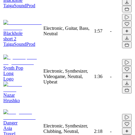
Blackhole
TaigaSoundProd
Electronic, Guitar, Bass,
1:57
-
Blackhole
Neutral
short 2
TaigaSoundProd
Synth Pop
Electronic, Synthesizer,
Long
Videogame, Neutral,
1:36
-
Logo
Upbeat
Nazar
Hrushko
Danger
Electronic, Synthesizer,
Asia
Clubbing, Neutral,
2:18
-
Travel