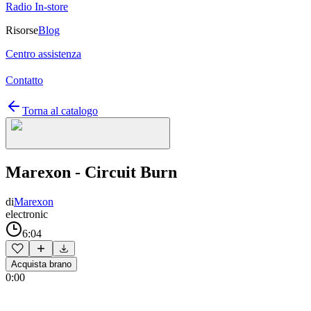
Radio In-store
Risorse
Blog
Centro assistenza
Contatto
Torna al catalogo
Marexon - Circuit Burn
di
Marexon
electronic
6:04
Acquista brano
0:00