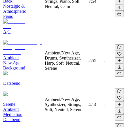
Back |
Strings, Piano, Soft,
7:54
-
Nostalgic &
Neutral, Calm
Atmospheric
Piano
A|C
Ambient/New Age,
Ambient
Drums, Synthesizer,
2:55
-
New Age
Harp, Soft, Neutral,
Background
Serene
Databend
Ambient/New Age,
Serene
Synthesizer, Strings,
4:14
-
Ambient
Soft, Neutral, Serene
Meditation
Databend