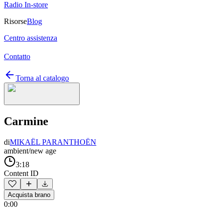
Radio In-store
Risorse
Blog
Centro assistenza
Contatto
Torna al catalogo
Carmine
di
MIKAËL PARANTHOËN
ambient/new age
3:18
Content ID
Acquista brano
0:00