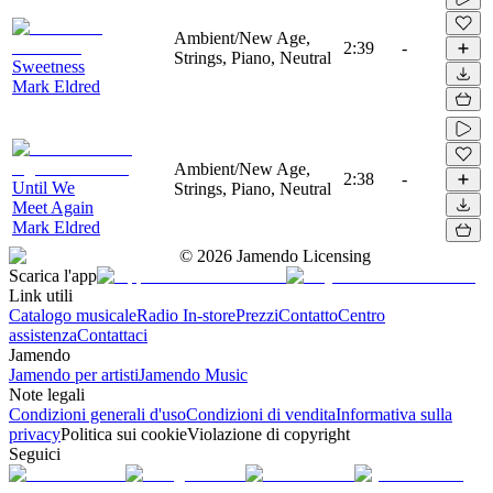
Ambient/New Age,
2:39
-
Strings, Piano, Neutral
Sweetness
Mark Eldred
Ambient/New Age,
2:38
-
Until We
Strings, Piano, Neutral
Meet Again
Mark Eldred
©
2026
Jamendo Licensing
Scarica l'app
Link utili
Catalogo musicale
Radio In-store
Prezzi
Contatto
Centro
assistenza
Contattaci
Jamendo
Jamendo per artisti
Jamendo Music
Note legali
Condizioni generali d'uso
Condizioni di vendita
Informativa sulla
privacy
Politica sui cookie
Violazione di copyright
Seguici