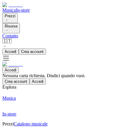
Musica
In-store
Prezzi
Risorse
Contatto
🇮🇹
Accedi
Crea account
Accedi
Nessuna carta richiesta. Disdici quando vuoi.
Crea account
Accedi
Esplora
Musica
In-store
Prezzi
Catalogo musicale