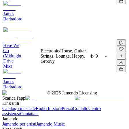
James
Barbadoro
Here We
Go
Electronic/House, Guitar,
(Midnight
Strings, Lounge, Happy,
4:49
-
Drive
Groovy
Mix)
James
Barbadoro
©
2026
Jamendo Licensing
Scarica l'app
Link utili
Catalogo musicale
Radio In-store
Prezzi
Contatto
Centro
assistenza
Contattaci
Jamendo
Jamendo per artisti
Jamendo Music