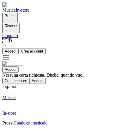
Musica
In-store
Prezzi
Risorse
Contatto
🇮🇹
Accedi
Crea account
Accedi
Nessuna carta richiesta. Disdici quando vuoi.
Crea account
Accedi
Esplora
Musica
In-store
Prezzi
Catalogo musicale