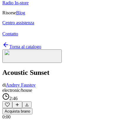
Radio In-store
Risorse
Blog
Centro assistenza
Contatto
Torna al catalogo
Acoustic Sunset
di
Andrey Faustov
electronic/house
2:46
Acquista brano
0:00