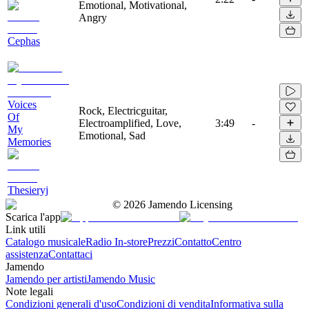
Emotional, Motivational,
Angry
Cephas
Voices
Rock, Electricguitar,
Of
Electroamplified, Love,
3:49
-
My
Emotional, Sad
Memories
Thesieryj
©
2026
Jamendo Licensing
Scarica l'app
Link utili
Catalogo musicale
Radio In-store
Prezzi
Contatto
Centro
assistenza
Contattaci
Jamendo
Jamendo per artisti
Jamendo Music
Note legali
Condizioni generali d'uso
Condizioni di vendita
Informativa sulla