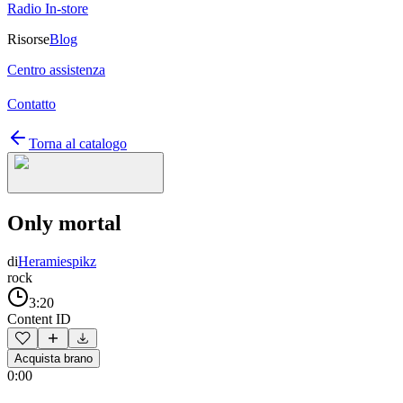
Radio In-store
Risorse
Blog
Centro assistenza
Contatto
Torna al catalogo
Only mortal
di
Heramiespikz
rock
3:20
Content ID
Acquista brano
0:00