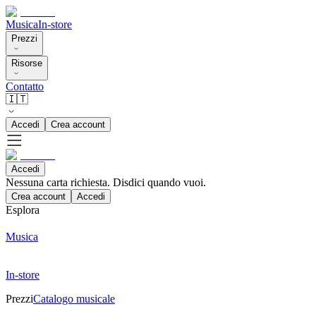
Musica
In-store
Prezzi
Risorse
Contatto
🇮🇹
Accedi
Crea account
Accedi
Nessuna carta richiesta. Disdici quando vuoi.
Crea account
Accedi
Esplora
Musica
In-store
Prezzi
Catalogo musicale