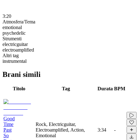
3:20
Atmosfera/Tema
emotional
psychedelic
Strumenti
electricguitar
electroamplified
Altri tag
instrumental
Brani simili
Titolo
Tag
Durata
BPM
Good
Time
Rock, Electricguitar,
Past
Electroamplified, Action,
3:34
-
So
Emotional