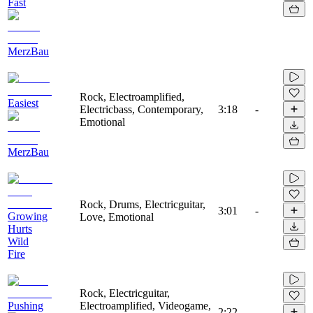
Fast
MerzBau
Rock, Electroamplified,
Easiest
Electricbass, Contemporary,
3:18
-
Emotional
MerzBau
Rock, Drums, Electricguitar,
3:01
-
Growing
Love, Emotional
Hurts
Wild
Fire
Rock, Electricguitar,
Pushing
Electroamplified, Videogame,
2:22
-