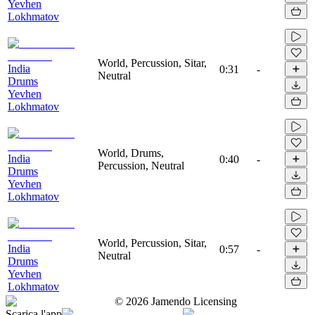
Yevhen
Lokhmatov
World, Percussion, Sitar,
India
0:31
-
Neutral
Drums
Yevhen
Lokhmatov
World, Drums,
India
0:40
-
Percussion, Neutral
Drums
Yevhen
Lokhmatov
World, Percussion, Sitar,
India
0:57
-
Neutral
Drums
Yevhen
Lokhmatov
©
2026
Jamendo Licensing
Scarica l'app