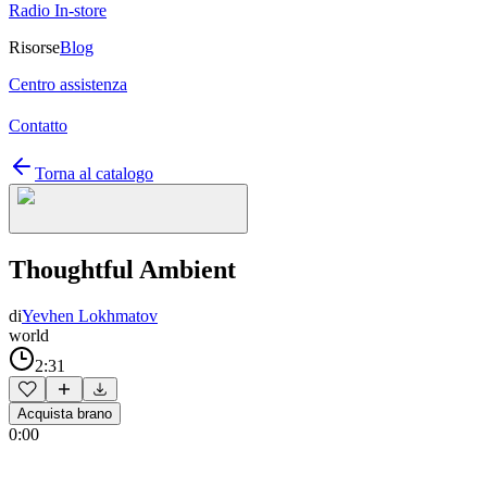
Radio In-store
Risorse
Blog
Centro assistenza
Contatto
Torna al catalogo
Thoughtful Ambient
di
Yevhen Lokhmatov
world
2:31
Acquista brano
0:00