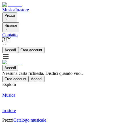
Musica
In-store
Prezzi
Risorse
Contatto
🇮🇹
Accedi
Crea account
Accedi
Nessuna carta richiesta. Disdici quando vuoi.
Crea account
Accedi
Esplora
Musica
In-store
Prezzi
Catalogo musicale