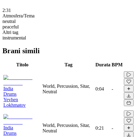
2:31
Atmosfera/Tema
neutral
peaceful
Altri tag
instrumental
Brani simili
Titolo
Tag
Durata
BPM
World, Percussion, Sitar,
India
0:04
-
Neutral
Drums
Yevhen
Lokhmatov
World, Percussion, Sitar,
India
0:21
-
Neutral
Drums