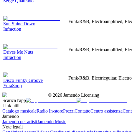
Serge Quadrado
Funk/R&B, Electroamplified, Elec
Sun Shine Down
Infraction
Funk/R&B, Electroamplified, Elec
Drives Me Nuts
Infraction
Funk/R&B, Electricguitar, Electr
Disco Funky Groove
YuraSoop
©
2026
Jamendo Licensing
Scarica l'app
Link utili
Catalogo musicale
Radio In-store
Prezzi
Contatto
Centro assistenza
Conta
Jamendo
Jamendo per artisti
Jamendo Music
Note legali