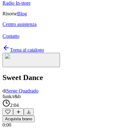
Radio In-store
Risorse
Blog
Centro assistenza
Contatto
Torna al catalogo
Sweet Dance
di
Serge Quadrado
funk/r&b
2:04
Acquista brano
0:00