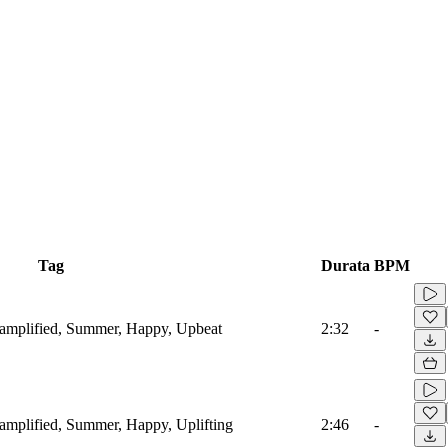
Tag
Durata
BPM
oamplified, Summer, Happy, Upbeat
2:32
-
oamplified, Summer, Happy, Uplifting
2:46
-