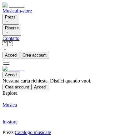
Musica
In-store
Prezzi
Risorse
Contatto
🇮🇹
Accedi
Crea account
Accedi
Nessuna carta richiesta. Disdici quando vuoi.
Crea account
Accedi
Esplora
Musica
In-store
Prezzi
Catalogo musicale