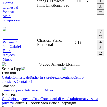
Strings, Filmscore,
3:00
-
Dorma
Film, Emotional, Sad
Orchestral
Version -
Main
pinegroove
Classical, Piano,
Pavane Op
5:15
-
Emotional
50 - Gabriel
Faure
Abydos
Music
©
2026
Jamendo Licensing
Scarica l'app
Link utili
Catalogo musicale
Radio In-store
Prezzi
Contatto
Centro
assistenza
Contattaci
Jamendo
Jamendo per artisti
Jamendo Music
Note legali
Condizioni generali d'uso
Condizioni di vendita
Informativa sulla
privacy
Politica sui cookie
Violazione di copyright