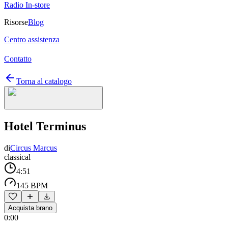
Radio In-store
Risorse
Blog
Centro assistenza
Contatto
Torna al catalogo
Hotel Terminus
di
Circus Marcus
classical
4:51
145 BPM
Acquista brano
0:00