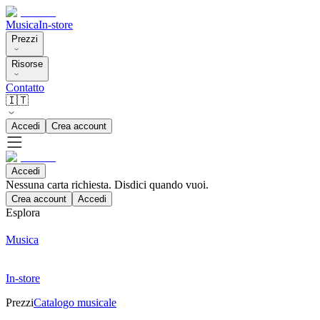
Musica
In-store
Prezzi
Risorse
Contatto
🇮🇹
Accedi
Crea account
Accedi
Nessuna carta richiesta. Disdici quando vuoi.
Crea account
Accedi
Esplora
Musica
In-store
Prezzi
Catalogo musicale