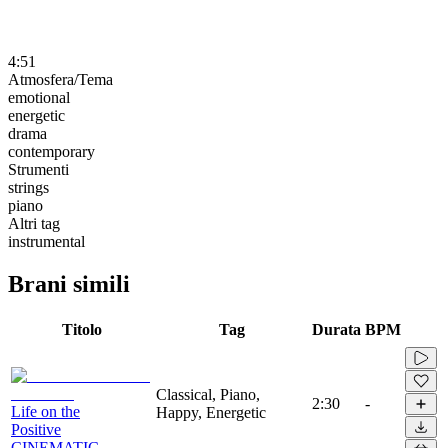
4:51
Atmosfera/Tema
emotional
energetic
drama
contemporary
Strumenti
strings
piano
Altri tag
instrumental
Brani simili
Titolo
Tag
Durata
BPM
Classical, Piano,
2:30
-
Life on the
Happy, Energetic
Positive
CINEMATIC