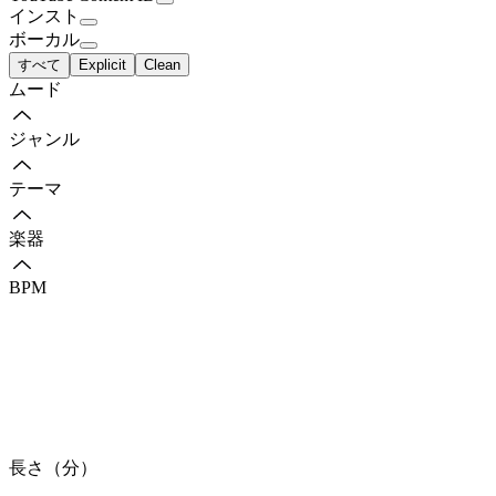
インスト
ボーカル
すべて
Explicit
Clean
ムード
ジャンル
テーマ
楽器
BPM
長さ（分）