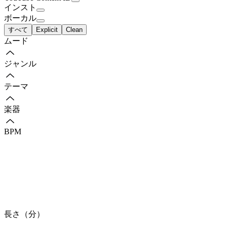
インスト
ボーカル
すべて
Explicit
Clean
ムード
ジャンル
テーマ
楽器
BPM
長さ（分）