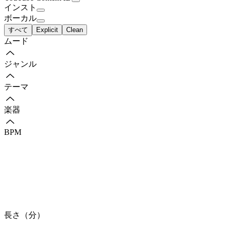
インスト
ボーカル
すべて
Explicit
Clean
ムード
ジャンル
テーマ
楽器
BPM
長さ（分）