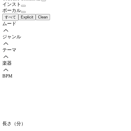
インスト
ボーカル
すべて
Explicit
Clean
ムード
ジャンル
テーマ
楽器
BPM
長さ（分）