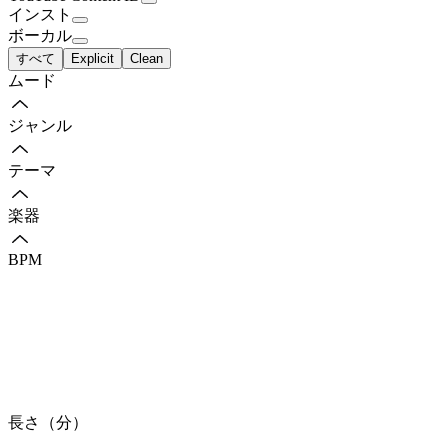
インスト
ボーカル
すべて
Explicit
Clean
ムード
ジャンル
テーマ
楽器
BPM
長さ（分）