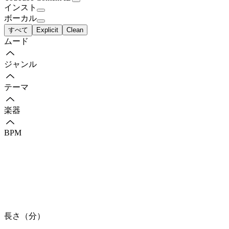
インスト
ボーカル
すべて
Explicit
Clean
ムード
ジャンル
テーマ
楽器
BPM
長さ（分）